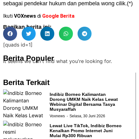
sebagai pendekar hukum dan pembela wong cilik.(*)
Ikuti
VOXnews
di
Google Berita
Bagikan berita ini:
[quads id=1]
Berita Populer
It seems we can't find what you're looking for.
Berita Terkait
Indibiz Borneo Kalimantan
Dorong UMKM Naik Kelas Lewat
Webinar Digital Bersama Tasya
Musyaraffah
Voxnews
Selasa, 30 Juni 2026
Lewat Live TikTok, Indibiz Borneo
Kenalkan Promo Internet Juni
Mulai Rp300 Ribuan