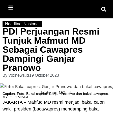
Headline
,
Nasional
PDI Perjuangan Resmi
Tunjuk Mafmud MD
Sebagai Cawapres
Dampingi Ganjar
Pranowo
By
Voxnews.id
19 Oktober 2023
Caption: Foto: Bakal capres, Ganjar Pranowo dan bakal cawapres,
Mahmud MD/Ist.
JAKARTA – Mahfud MD resmi menjadi bakal calon
wakil presiden (bacawapres) mendamping bakal