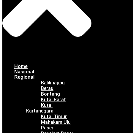
Home
Nasional
Regional
Balikpapan
Berau
Bontang
Kutai Barat
Kutai
Kartanegara
Kutai Timur
Mahakam Ulu
Paser