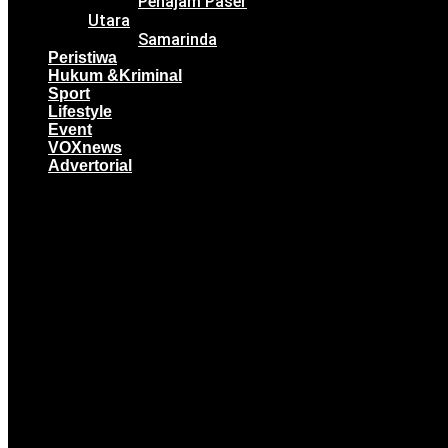
Penajam Paser
Utara
Samarinda
Peristiwa
Hukum &Kriminal
Sport
Lifestyle
Event
VOXnews
Advertorial