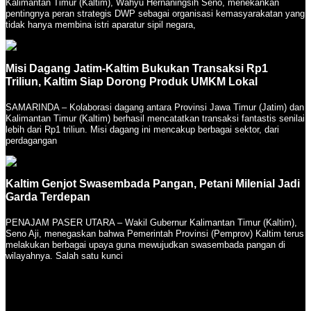
Kalimantan Timur (Kaltim), Wahyu Hernaningsih Seno, menekankan
pentingnya peran strategis DWP sebagai organisasi kemasyarakatan yang
tidak hanya membina istri aparatur sipil negara,
Misi Dagang Jatim-Kaltim Bukukan Transaksi Rp1
Triliun, Kaltim Siap Dorong Produk UMKM Lokal
SAMARINDA – Kolaborasi dagang antara Provinsi Jawa Timur (Jatim) dan
Kalimantan Timur (Kaltim) berhasil mencatatkan transaksi fantastis senilai
lebih dari Rp1 triliun. Misi dagang ini mencakup berbagai sektor, dari
perdagangan
Kaltim Genjot Swasembada Pangan, Petani Milenial Jadi
Garda Terdepan
PENAJAM PASER UTARA – Wakil Gubernur Kalimantan Timur (Kaltim),
Seno Aji, menegaskan bahwa Pemerintah Provinsi (Pemprov) Kaltim terus
melakukan berbagai upaya guna mewujudkan swasembada pangan di
wilayahnya. Salah satu kunci