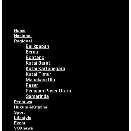
Home
Nasional
Regional
Balikpapan
Berau
Bontang
Kutai Barat
Kutai Kartanegara
Kutai Timur
Mahakam Ulu
Paser
Penajam Paser Utara
Samarinda
Peristiwa
Hukum &Kriminal
Sport
Lifestyle
Event
VOXnews