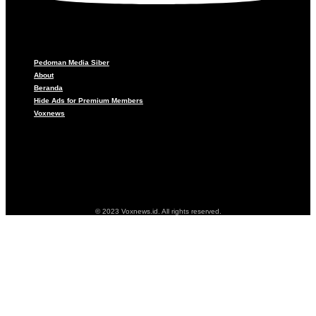
Pedoman Media Siber
About
Beranda
Hide Ads for Premium Members
Voxnews
Pedoman Media Siber
About
Beranda
Hide Ads for Premium Members
Voxnews
© 2023 Voxnews.id. All rights reserved.