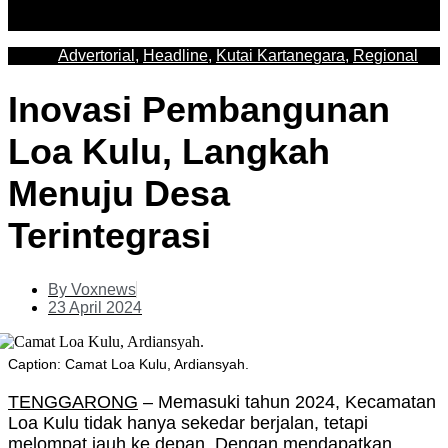
Advertorial
,
Headline
,
Kutai Kartanegara
,
Regional
Inovasi Pembangunan
Loa Kulu, Langkah
Menuju Desa
Terintegrasi
By
Voxnews
23 April 2024
Caption: Camat Loa Kulu, Ardiansyah.
TENGGARONG
– Memasuki tahun 2024, Kecamatan
Loa Kulu tidak hanya sekedar berjalan, tetapi
melompat jauh ke depan. Dengan mendapatkan