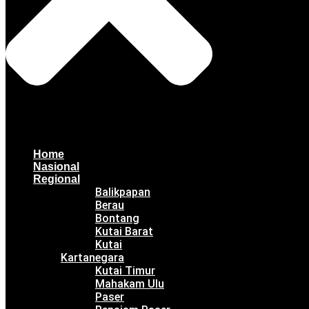
Home
Nasional
Regional
Balikpapan
Berau
Bontang
Kutai Barat
Kutai
Kartanegara
Kutai Timur
Mahakam Ulu
Paser