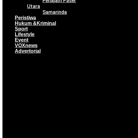
Penajam Paser
Utara
Samarinda
Peristiwa
Hukum &Kriminal
Sport
Lifestyle
Event
VOXnews
Advertorial