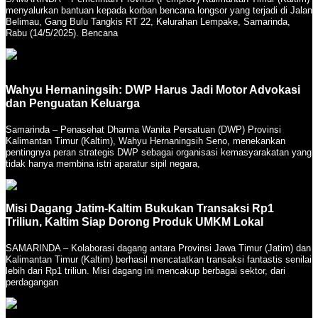
menyalurkan bantuan kepada korban bencana longsor yang terjadi di Jalan
Belimau, Gang Bulu Tangkis RT 22, Kelurahan Lempake, Samarinda,
Rabu (14/5/2025). Bencana
Wahyu Hernaningsih: DWP Harus Jadi Motor Advokasi
dan Penguatan Keluarga
Samarinda – Penasehat Dharma Wanita Persatuan (DWP) Provinsi
Kalimantan Timur (Kaltim), Wahyu Hernaningsih Seno, menekankan
pentingnya peran strategis DWP sebagai organisasi kemasyarakatan yang
tidak hanya membina istri aparatur sipil negara,
Misi Dagang Jatim-Kaltim Bukukan Transaksi Rp1
Triliun, Kaltim Siap Dorong Produk UMKM Lokal
SAMARINDA – Kolaborasi dagang antara Provinsi Jawa Timur (Jatim) dan
Kalimantan Timur (Kaltim) berhasil mencatatkan transaksi fantastis senilai
lebih dari Rp1 triliun. Misi dagang ini mencakup berbagai sektor, dari
perdagangan