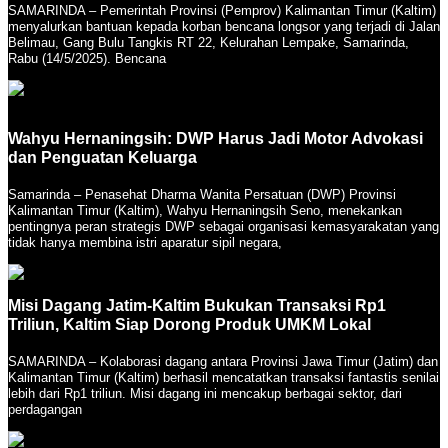
SAMARINDA – Pemerintah Provinsi (Pemprov) Kalimantan Timur (Kaltim)
menyalurkan bantuan kepada korban bencana longsor yang terjadi di Jalan
Belimau, Gang Bulu Tangkis RT 22, Kelurahan Lempake, Samarinda,
Rabu (14/5/2025). Bencana
Wahyu Hernaningsih: DWP Harus Jadi Motor Advokasi
dan Penguatan Keluarga
Samarinda – Penasehat Dharma Wanita Persatuan (DWP) Provinsi
Kalimantan Timur (Kaltim), Wahyu Hernaningsih Seno, menekankan
pentingnya peran strategis DWP sebagai organisasi kemasyarakatan yang
tidak hanya membina istri aparatur sipil negara,
Misi Dagang Jatim-Kaltim Bukukan Transaksi Rp1
Triliun, Kaltim Siap Dorong Produk UMKM Lokal
SAMARINDA – Kolaborasi dagang antara Provinsi Jawa Timur (Jatim) dan
Kalimantan Timur (Kaltim) berhasil mencatatkan transaksi fantastis senilai
lebih dari Rp1 triliun. Misi dagang ini mencakup berbagai sektor, dari
perdagangan