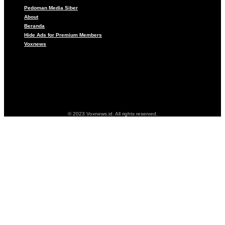
Pedoman Media Siber
About
Beranda
Hide Ads for Premium Members
Voxnews
Pedoman Media Siber
About
Beranda
Hide Ads for Premium Members
Voxnews
© 2023 Voxnews.id. All rights reserved.