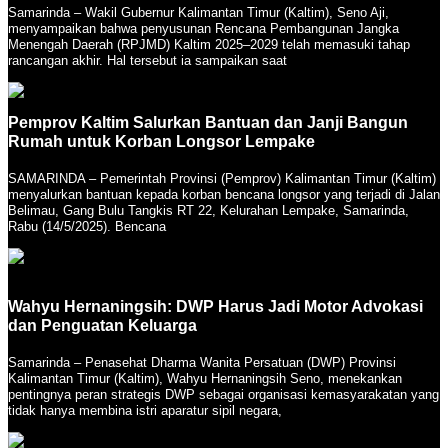
Samarinda – Wakil Gubernur Kalimantan Timur (Kaltim), Seno Aji,
menyampaikan bahwa penyusunan Rencana Pembangunan Jangka
Menengah Daerah (RPJMD) Kaltim 2025–2029 telah memasuki tahap
rancangan akhir. Hal tersebut ia sampaikan saat
Pemprov Kaltim Salurkan Bantuan dan Janji Bangun
Rumah untuk Korban Longsor Lempake
SAMARINDA – Pemerintah Provinsi (Pemprov) Kalimantan Timur (Kaltim)
menyalurkan bantuan kepada korban bencana longsor yang terjadi di Jalan
Belimau, Gang Bulu Tangkis RT 22, Kelurahan Lempake, Samarinda,
Rabu (14/5/2025). Bencana
Wahyu Hernaningsih: DWP Harus Jadi Motor Advokasi
dan Penguatan Keluarga
Samarinda – Penasehat Dharma Wanita Persatuan (DWP) Provinsi
Kalimantan Timur (Kaltim), Wahyu Hernaningsih Seno, menekankan
pentingnya peran strategis DWP sebagai organisasi kemasyarakatan yang
tidak hanya membina istri aparatur sipil negara,