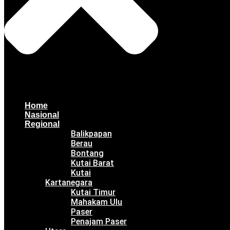
Home
Nasional
Regional
Balikpapan
Berau
Bontang
Kutai Barat
Kutai
Kartanegara
Kutai Timur
Mahakam Ulu
Paser
Penajam Paser