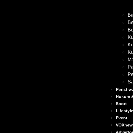
Ba
Be
Bo
Ku
Ku
Ku
M
Pa
Pe
Sa
Peristiw
Hukum &
Sport
Lifestyl
Event
VOXnew
Advertor