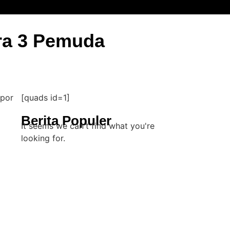
ara 3 Pemuda
[quads id=1]
Berita Populer
It seems we can't find what you're
looking for.