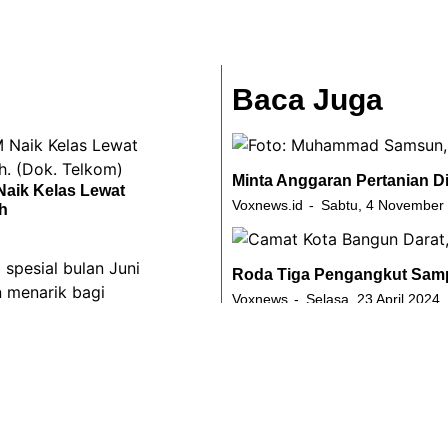
Baca Juga
Minta Anggaran Pertanian D
aik Kelas Lewat
Voxnews.id
Sabtu, 4 November
h
Roda Tiga Pengangkut Samp
Voxnews
Selasa, 23 April 2024
n Promo Internet Juni
Andi Harun “Goda” Pertanya
Moeis
Voxnews
Selasa, 5 November 
Lihat Lainnya