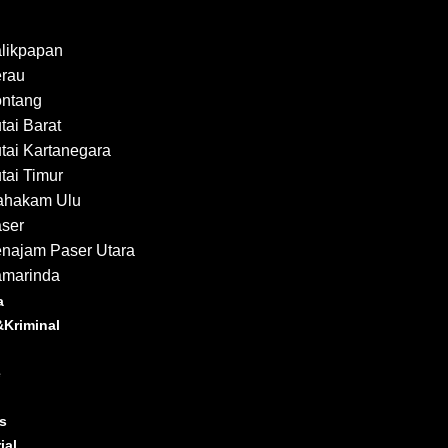
likpapan
rau
ntang
tai Barat
tai Kartanegara
tai Timur
ahakam Ulu
ser
najam Paser Utara
marinda
a
Kriminal
e
s
ial