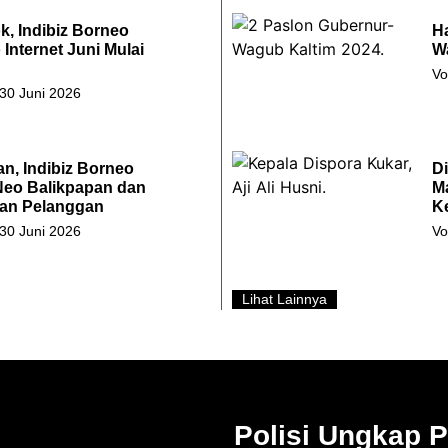
k, Indibiz Borneo
H
Internet Juni Mulai
W
Vo
 30 Juni 2026
an, Indibiz Borneo
D
Neo Balikpapan dan
M
an Pelanggan
K
 30 Juni 2026
Vo
Lihat Lainnya
Polisi Ungkap 