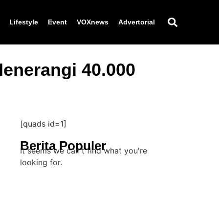
Lifestyle
Event
VOXnews
Advertorial
enerangi 40.000
[quads id=1]
Berita Populer
It seems we can't find what you're
looking for.