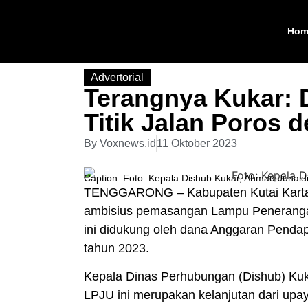
Hom
Advertorial
Terangnya Kukar: 
Titik Jalan Poros
By
Voxnews.id
11 Oktober 2023
Caption: Foto: Kepala Dishub Kukar, Ahmad Junaidi
TENGGARONG – Kabupaten Kutai Kartane
ambisius pemasangan Lampu Peneranga
ini didukung oleh dana Anggaran Pend
tahun 2023.
Kepala Dinas Perhubungan (Dishub) Kuk
LPJU ini merupakan kelanjutan dari u