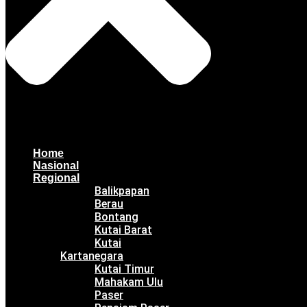
Home
Nasional
Regional
Balikpapan
Berau
Bontang
Kutai Barat
Kutai
Kartanegara
Kutai Timur
Mahakam Ulu
Paser