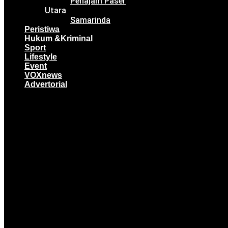
Penajam Paser
Utara
Samarinda
Peristiwa
Hukum &Kriminal
Sport
Lifestyle
Event
VOXnews
Advertorial