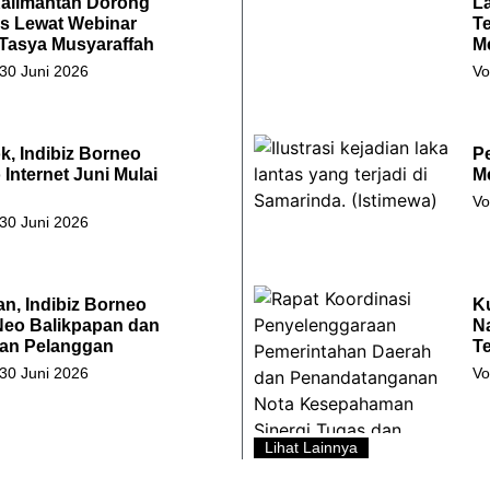
Kalimantan Dorong
L
s Lewat Webinar
T
 Tasya Musyaraffah
M
 30 Juni 2026
Vo
k, Indibiz Borneo
P
Internet Juni Mulai
M
Vo
 30 Juni 2026
an, Indibiz Borneo
K
Neo Balikpapan dan
N
an Pelanggan
T
 30 Juni 2026
Vo
Lihat Lainnya