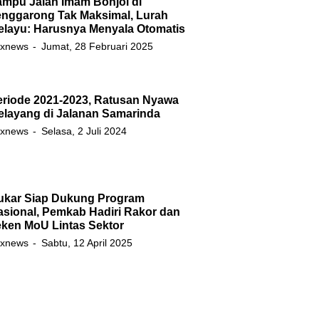
ampu Jalan Imam Bonjol di
enggarong Tak Maksimal, Lurah
elayu: Harusnya Menyala Otomatis
xnews
Jumat, 28 Februari 2025
eriode 2021-2023, Ratusan Nyawa
elayang di Jalanan Samarinda
xnews
Selasa, 2 Juli 2024
ukar Siap Dukung Program
asional, Pemkab Hadiri Rakor dan
eken MoU Lintas Sektor
xnews
Sabtu, 12 April 2025