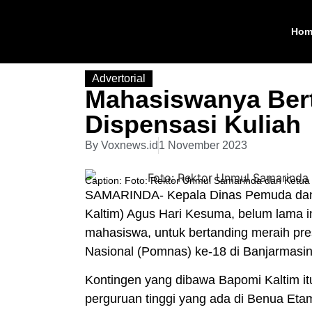
Hom
Advertorial
Mahasiswanya Bert
Dispensasi Kuliah
By
Voxnews.id
1 November 2023
Caption: Foto: Rektor Unmul Samarinda dan Ketua 
SAMARINDA- Kepala Dinas Pemuda dan O
Kaltim) Agus Hari Kesuma, belum lama in
mahasiswa, untuk bertanding meraih pre
Nasional (Pomnas) ke-18 di Banjarmasin
Kontingen yang dibawa Bapomi Kaltim itu 
perguruan tinggi yang ada di Benua Eta