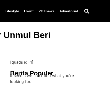
Lifestyle
Event
VOXnews
Advertorial
 Unmul Beri
[quads id=1]
Berita Populer
It seems we can't find what you're
looking for.