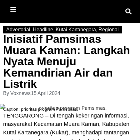
Advertorial
,
Headline
,
Kutai Kartanegara
,
Regional
Inisiatif Pamsimas
Muara Kaman: Langkah
Nyata Menuju
Kemandirian Air dan
Listrik
By
Voxnews
15 April 2024
Caption: prioritas program Pamsimas.
TENGGARONG
– Di tengah kekeringan informasi,
masyarakat Kecamatan Muara Kaman, Kabupaten
Kutai Kartanegara (
Kukar
), menghadapi tantangan