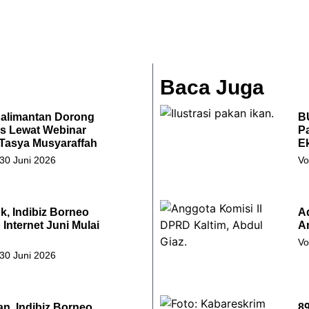
Baca Juga
Kalimantan Dorong
B
s Lewat Webinar
P
 Tasya Musyaraffah
E
 30 Juni 2026
Vo
k, Indibiz Borneo
A
Internet Juni Mulai
A
Vo
 30 Juni 2026
an, Indibiz Borneo
8