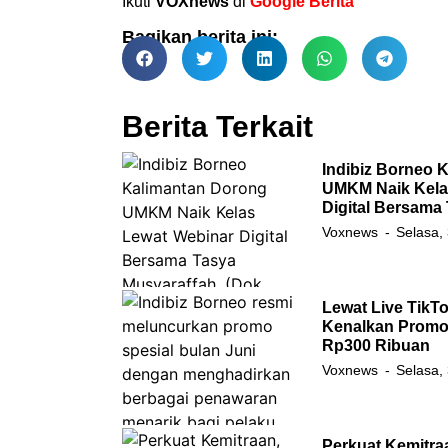
Ikuti
VOXnews
di
Google Berita
Bagikan berita ini:
Berita Terkait
Indibiz Borneo 
UMKM Naik Kela
Digital Bersama
Voxnews
Selasa,
Lewat Live TikTo
Kenalkan Promo 
Rp300 Ribuan
Voxnews
Selasa,
Perkuat Kemitra