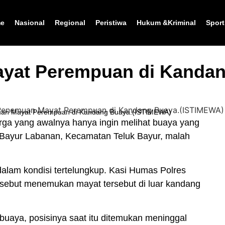
e
Nasional
Regional
Peristiwa
Hukum &Kriminal
Sport
yat Perempuan di Kanda
emuan Mayat Perempuan di Kandang Buaya.(ISTIMEWA)
rga yang awalnya hanya ingin melihat
buaya
yang
 Bayur Labanan, Kecamatan
Teluk Bayur
, malah
lam kondisi tertelungkup. Kasi Humas
Polres
ersebut menemukan mayat tersebut di luar kandang
 buaya
, posisinya saat itu ditemukan meninggal