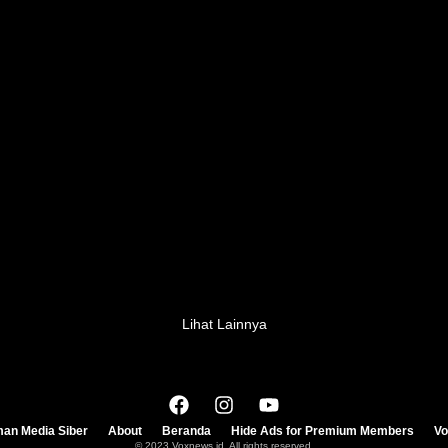
Lihat Lainnya
an Media Siber
About
Beranda
Hide Ads for Premium Members
V
© 2023 Voxnews.id. All rights reserved.