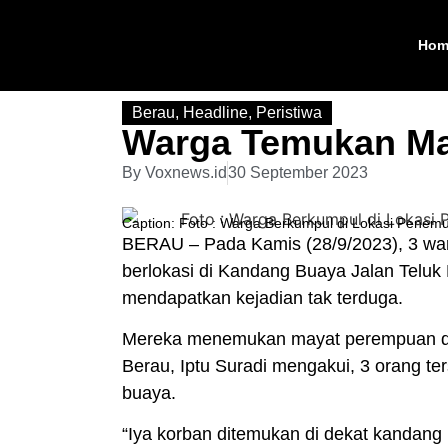
Hom
Berau
,
Headline
,
Peristiwa
Warga Temukan Ma
By
Voxnews.id
30 September 2023
Caption: Foto : Warga Berkumpul di Lokasi Pen
BERAU
– Pada Kamis (28/9/2023), 3 wa
berlokasi di
Kandang Buaya
Jalan Teluk
mendapatkan kejadian tak terduga.
Mereka menemukan mayat perempuan da
Berau
, Iptu Suradi mengakui, 3 orang t
buaya.
“Iya korban ditemukan di dekat
kandang