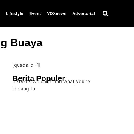
Lifestyle
Event
VOXnews
Advertorial
ng Buaya
[quads id=1]
Berita Populer
It seems we can't find what you're
looking for.