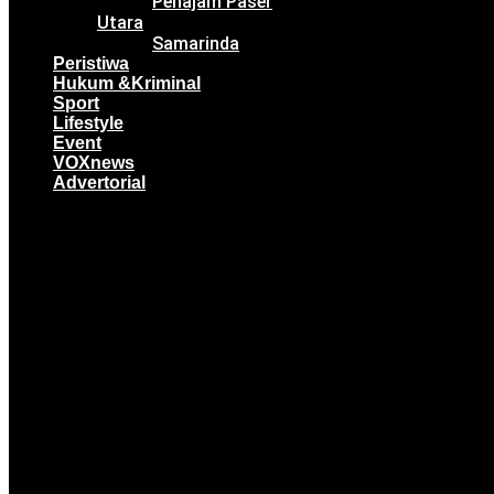
Penajam Paser
Utara
Samarinda
Peristiwa
Hukum &Kriminal
Sport
Lifestyle
Event
VOXnews
Advertorial