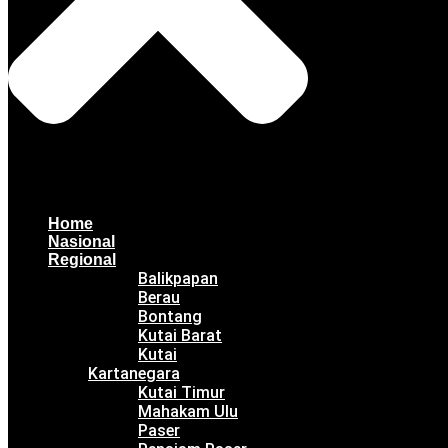
Home
Nasional
Regional
Balikpapan
Berau
Bontang
Kutai Barat
Kutai
Kartanegara
Kutai Timur
Mahakam Ulu
Paser