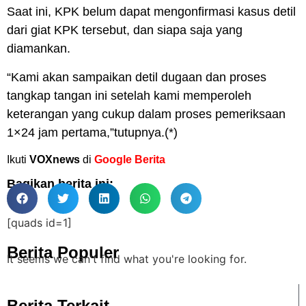
Saat ini,
KPK
belum dapat mengonfirmasi kasus detil
dari giat
KPK
tersebut, dan siapa saja yang
diamankan.
“Kami akan sampaikan detil dugaan dan proses
tangkap tangan ini setelah kami memperoleh
keterangan yang cukup dalam proses pemeriksaan
1×24 jam pertama,”tutupnya.(*)
Ikuti
VOXnews
di
Google Berita
Bagikan berita ini:
[quads id=1]
Berita Populer
It seems we can't find what you're looking for.
Berita Terkait