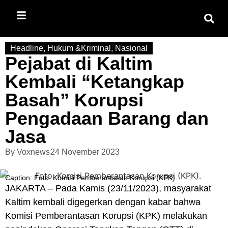
Headline
,
Hukum &Kriminal
,
Nasional
Pejabat di Kaltim
Kembali “Ketangkap
Basah” Korupsi
Pengadaan Barang dan
Jasa
By
Voxnews
24 November 2023
Caption: Foto: Komisi Pemberantasan Korupsi (KPK).
JAKARTA
– Pada Kamis (23/11/2023), masyarakat
Kaltim kembali digegerkan dengan kabar bahwa
Komisi Pemberantasan Korupsi (
KPK
) melakukan