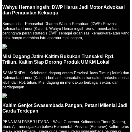
Wahyu Hernaningsih: DWP Harus Jadi Motor Advokasi
dan Penguatan Keluarga
Samarinda – Penasehat Dharma Wanita Persatuan (DWP) Provinsi
Kalimantan Timur (Kaltim), Wahyu Hernaningsih Seno, menekankan
pentingnya peran strategis DWP sebagai organisasi kemasyarakatan yang
tidak hanya membina istri aparatur sipil negara,
Misi Dagang Jatim-Kaltim Bukukan Transaksi Rp1
Triliun, Kaltim Siap Dorong Produk UMKM Lokal
SAMARINDA – Kolaborasi dagang antara Provinsi Jawa Timur (Jatim) dan
Kalimantan Timur (Kaltim) berhasil mencatatkan transaksi fantastis senilai
lebih dari Rp1 triliun. Misi dagang ini mencakup berbagai sektor, dari
perdagangan
Kaltim Genjot Swasembada Pangan, Petani Milenial Jadi
Garda Terdepan
PENAJAM PASER UTARA – Wakil Gubernur Kalimantan Timur (Kaltim),
Seno Aji, menegaskan bahwa Pemerintah Provinsi (Pemprov) Kaltim terus
melakukan berbagai upaya guna mewujudkan swasembada pangan di