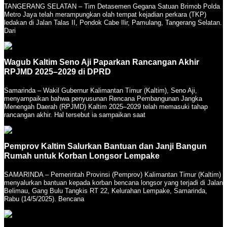
TANGERANG SELATAN – Tim Detasemen Gegana Satuan Brimob Polda
Metro Jaya telah merampungkan olah tempat kejadian perkara (TKP)
ledakan di Jalan Talas II, Pondok Cabe Ilir, Pamulang, Tangerang Selatan.
Dari
Wagub Kaltim Seno Aji Paparkan Rancangan Akhir
RPJMD 2025–2029 di DPRD
Samarinda – Wakil Gubernur Kalimantan Timur (Kaltim), Seno Aji,
menyampaikan bahwa penyusunan Rencana Pembangunan Jangka
Menengah Daerah (RPJMD) Kaltim 2025–2029 telah memasuki tahap
rancangan akhir. Hal tersebut ia sampaikan saat
Pemprov Kaltim Salurkan Bantuan dan Janji Bangun
Rumah untuk Korban Longsor Lempake
SAMARINDA – Pemerintah Provinsi (Pemprov) Kalimantan Timur (Kaltim)
menyalurkan bantuan kepada korban bencana longsor yang terjadi di Jalan
Belimau, Gang Bulu Tangkis RT 22, Kelurahan Lempake, Samarinda,
Rabu (14/5/2025). Bencana