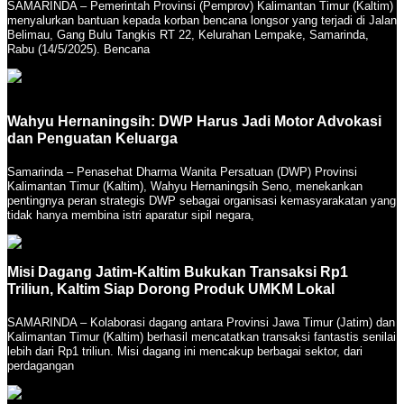
SAMARINDA – Pemerintah Provinsi (Pemprov) Kalimantan Timur (Kaltim)
menyalurkan bantuan kepada korban bencana longsor yang terjadi di Jalan
Belimau, Gang Bulu Tangkis RT 22, Kelurahan Lempake, Samarinda,
Rabu (14/5/2025). Bencana
Wahyu Hernaningsih: DWP Harus Jadi Motor Advokasi
dan Penguatan Keluarga
Samarinda – Penasehat Dharma Wanita Persatuan (DWP) Provinsi
Kalimantan Timur (Kaltim), Wahyu Hernaningsih Seno, menekankan
pentingnya peran strategis DWP sebagai organisasi kemasyarakatan yang
tidak hanya membina istri aparatur sipil negara,
Misi Dagang Jatim-Kaltim Bukukan Transaksi Rp1
Triliun, Kaltim Siap Dorong Produk UMKM Lokal
SAMARINDA – Kolaborasi dagang antara Provinsi Jawa Timur (Jatim) dan
Kalimantan Timur (Kaltim) berhasil mencatatkan transaksi fantastis senilai
lebih dari Rp1 triliun. Misi dagang ini mencakup berbagai sektor, dari
perdagangan