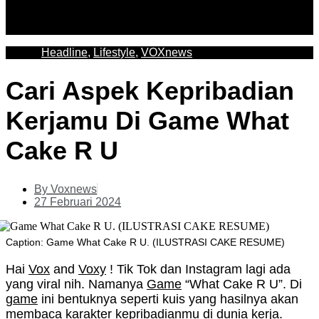
Headline
,
Lifestyle
,
VOXnews
Cari Aspek Kepribadian
Kerjamu Di Game What
Cake R U
By
Voxnews
27 Februari 2024
Caption: Game What Cake R U. (ILUSTRASI CAKE RESUME)
Hai
Vox
and
Voxy
! Tik Tok dan Instagram lagi ada
yang viral nih. Namanya
Game
“What Cake R U”. Di
game
ini bentuknya seperti kuis yang hasilnya akan
membaca karakter kepribadianmu di dunia kerja.