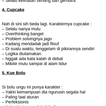
– Selalu kelihatan senang dan gembira
4. Cupcake
Nah di sini sih beda lagi. Karakternya cupcake :
– Selalu nanya mulu
– Overthinking banget
– Problem solvingnya jago
– Kadang mendadak jadi filsuf
– Di suatu waktu, tenggelam di pikirannya sendiri
– Logika diutamakan
– Nggak ada kata kalah di debat
– Mikiiiir mulu sampai di alam tidur
5. Kue Bolu
Si bolu ungu ini punya karakter :
– Yakin kemampuan dia ngurusin segala hal
– Paling taat aturan
– Perfeksionis