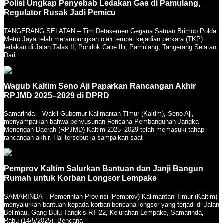
Polisi Ungkap Penyebab Ledakan Gas di Pamulang,
Regulator Rusak Jadi Pemicu
TANGERANG SELATAN – Tim Detasemen Gegana Satuan Brimob Polda
Metro Jaya telah merampungkan olah tempat kejadian perkara (TKP)
ledakan di Jalan Talas II, Pondok Cabe Ilir, Pamulang, Tangerang Selatan.
Dari
Wagub Kaltim Seno Aji Paparkan Rancangan Akhir
RPJMD 2025–2029 di DPRD
Samarinda – Wakil Gubernur Kalimantan Timur (Kaltim), Seno Aji,
menyampaikan bahwa penyusunan Rencana Pembangunan Jangka
Menengah Daerah (RPJMD) Kaltim 2025–2029 telah memasuki tahap
rancangan akhir. Hal tersebut ia sampaikan saat
Pemprov Kaltim Salurkan Bantuan dan Janji Bangun
Rumah untuk Korban Longsor Lempake
SAMARINDA – Pemerintah Provinsi (Pemprov) Kalimantan Timur (Kaltim)
menyalurkan bantuan kepada korban bencana longsor yang terjadi di Jalan
Belimau, Gang Bulu Tangkis RT 22, Kelurahan Lempake, Samarinda,
Rabu (14/5/2025). Bencana