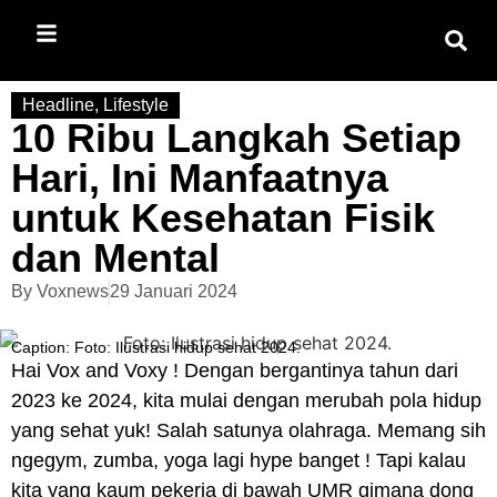
Headline
,
Lifestyle
10 Ribu Langkah Setiap
Hari, Ini Manfaatnya
untuk Kesehatan Fisik
dan Mental
By
Voxnews
29 Januari 2024
Caption: Foto: Ilustrasi hidup sehat 2024.
Hai
Vox
and
Voxy
! Dengan bergantinya tahun dari
2023 ke 2024, kita mulai dengan merubah pola hidup
yang sehat yuk! Salah satunya olahraga. Memang sih
ngegym
, zumba, yoga lagi hype banget ! Tapi kalau
kita yang kaum pekerja di bawah
UMR
gimana dong