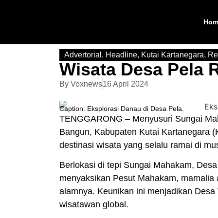
Hom
Advertorial
,
Headline
,
Kutai Kartanegara
,
Re
Wisata Desa Pela R
By
Voxnews
16 April 2024
Caption: Eksplorasi Danau di Desa Pela.
TENGGARONG
– Menyusuri Sungai Ma
Bangun, Kabupaten Kutai Kartanegara (
destinasi wisata yang selalu ramai di m
Berlokasi di tepi Sungai Mahakam,
Desa
menyaksikan Pesut Mahakam, mamalia ai
alamnya. Keunikan ini menjadikan Desa
wisatawan global.