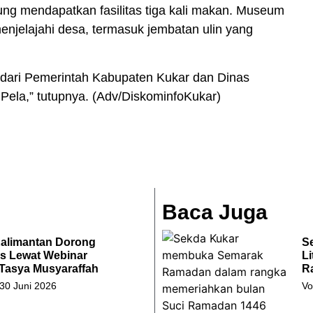
ng mendapatkan fasilitas tiga kali makan. Museum
njelajahi desa, termasuk jembatan ulin yang
 dari Pemerintah Kabupaten Kukar dan Dinas
ela,” tutupnya. (
Adv/DiskominfoKukar
)
Baca Juga
Kalimantan Dorong
S
s Lewat Webinar
Li
 Tasya Musyaraffah
R
 30 Juni 2026
Vo