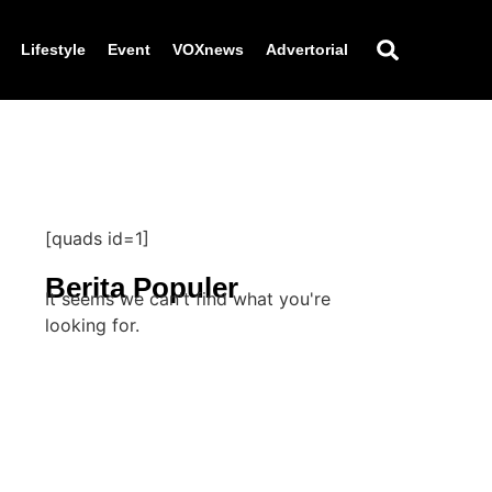
Lifestyle
Event
VOXnews
Advertorial
[quads id=1]
Berita Populer
It seems we can't find what you're
looking for.