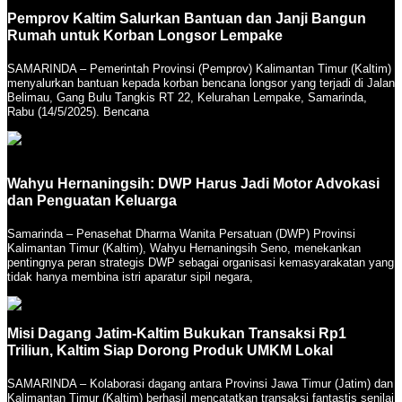
Pemprov Kaltim Salurkan Bantuan dan Janji Bangun
Rumah untuk Korban Longsor Lempake
SAMARINDA – Pemerintah Provinsi (Pemprov) Kalimantan Timur (Kaltim)
menyalurkan bantuan kepada korban bencana longsor yang terjadi di Jalan
Belimau, Gang Bulu Tangkis RT 22, Kelurahan Lempake, Samarinda,
Rabu (14/5/2025). Bencana
Wahyu Hernaningsih: DWP Harus Jadi Motor Advokasi
dan Penguatan Keluarga
Samarinda – Penasehat Dharma Wanita Persatuan (DWP) Provinsi
Kalimantan Timur (Kaltim), Wahyu Hernaningsih Seno, menekankan
pentingnya peran strategis DWP sebagai organisasi kemasyarakatan yang
tidak hanya membina istri aparatur sipil negara,
Misi Dagang Jatim-Kaltim Bukukan Transaksi Rp1
Triliun, Kaltim Siap Dorong Produk UMKM Lokal
SAMARINDA – Kolaborasi dagang antara Provinsi Jawa Timur (Jatim) dan
Kalimantan Timur (Kaltim) berhasil mencatatkan transaksi fantastis senilai