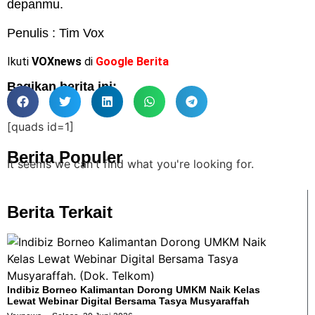
depanmu.
Penulis : Tim
Vox
Ikuti
VOXnews
di
Google Berita
Bagikan berita ini:
[quads id=1]
Berita Populer
It seems we can't find what you're looking for.
Berita Terkait
Indibiz Borneo Kalimantan Dorong UMKM Naik Kelas
Lewat Webinar Digital Bersama Tasya Musyaraffah