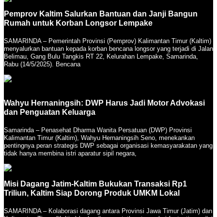
Pemprov Kaltim Salurkan Bantuan dan Janji Bangun
Rumah untuk Korban Longsor Lempake
SAMARINDA – Pemerintah Provinsi (Pemprov) Kalimantan Timur (Kaltim)
menyalurkan bantuan kepada korban bencana longsor yang terjadi di Jalan
Belimau, Gang Bulu Tangkis RT 22, Kelurahan Lempake, Samarinda,
Rabu (14/5/2025). Bencana
Wahyu Hernaningsih: DWP Harus Jadi Motor Advokasi
dan Penguatan Keluarga
Samarinda – Penasehat Dharma Wanita Persatuan (DWP) Provinsi
Kalimantan Timur (Kaltim), Wahyu Hernaningsih Seno, menekankan
pentingnya peran strategis DWP sebagai organisasi kemasyarakatan yang
tidak hanya membina istri aparatur sipil negara,
Misi Dagang Jatim-Kaltim Bukukan Transaksi Rp1
Triliun, Kaltim Siap Dorong Produk UMKM Lokal
SAMARINDA – Kolaborasi dagang antara Provinsi Jawa Timur (Jatim) dan