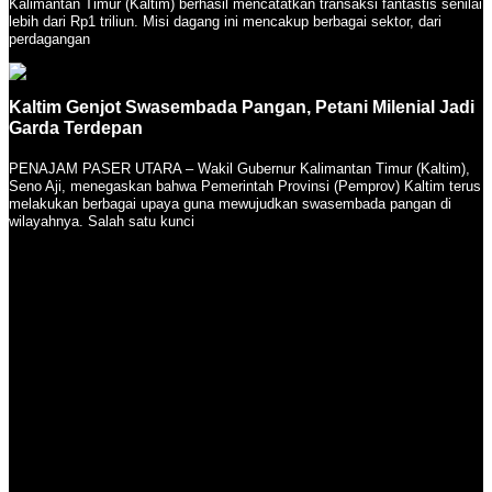
Kalimantan Timur (Kaltim) berhasil mencatatkan transaksi fantastis senilai
lebih dari Rp1 triliun. Misi dagang ini mencakup berbagai sektor, dari
perdagangan
Kaltim Genjot Swasembada Pangan, Petani Milenial Jadi
Garda Terdepan
PENAJAM PASER UTARA – Wakil Gubernur Kalimantan Timur (Kaltim),
Seno Aji, menegaskan bahwa Pemerintah Provinsi (Pemprov) Kaltim terus
melakukan berbagai upaya guna mewujudkan swasembada pangan di
wilayahnya. Salah satu kunci