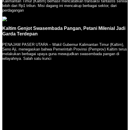
Kalimantan Timur (Kaltim) berhasil mencatatkan transaksi fantastis senilai
lebih dari Rp1 triliun. Misi dagang ini mencakup berbagai sektor, dari
perdagangan
Kaltim Genjot Swasembada Pangan, Petani Milenial Jadi
Garda Terdepan
PENAJAM PASER UTARA – Wakil Gubernur Kalimantan Timur (Kaltim),
Seno Aji, menegaskan bahwa Pemerintah Provinsi (Pemprov) Kaltim terus
melakukan berbagai upaya guna mewujudkan swasembada pangan di
wilayahnya. Salah satu kunci