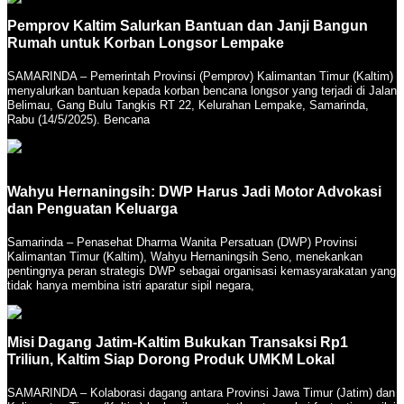
Pemprov Kaltim Salurkan Bantuan dan Janji Bangun
Rumah untuk Korban Longsor Lempake
SAMARINDA – Pemerintah Provinsi (Pemprov) Kalimantan Timur (Kaltim)
menyalurkan bantuan kepada korban bencana longsor yang terjadi di Jalan
Belimau, Gang Bulu Tangkis RT 22, Kelurahan Lempake, Samarinda,
Rabu (14/5/2025). Bencana
Wahyu Hernaningsih: DWP Harus Jadi Motor Advokasi
dan Penguatan Keluarga
Samarinda – Penasehat Dharma Wanita Persatuan (DWP) Provinsi
Kalimantan Timur (Kaltim), Wahyu Hernaningsih Seno, menekankan
pentingnya peran strategis DWP sebagai organisasi kemasyarakatan yang
tidak hanya membina istri aparatur sipil negara,
Misi Dagang Jatim-Kaltim Bukukan Transaksi Rp1
Triliun, Kaltim Siap Dorong Produk UMKM Lokal
SAMARINDA – Kolaborasi dagang antara Provinsi Jawa Timur (Jatim) dan