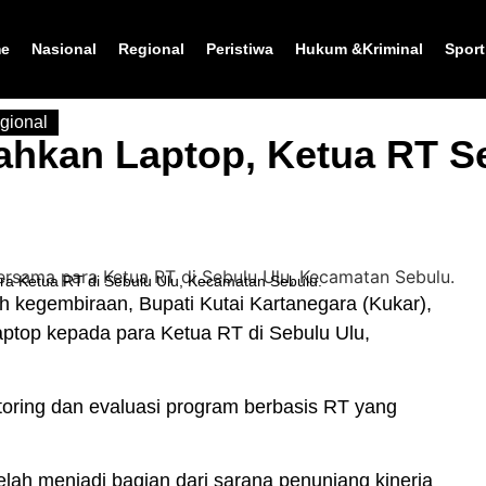
e
Nasional
Regional
Peristiwa
Hukum &Kriminal
Sport
gional
hkan Laptop, Ketua RT S
ra Ketua RT di Sebulu Ulu, Kecamatan Sebulu.
 kegembiraan, Bupati Kutai Kartanegara (
Kukar
),
ptop kepada para Ketua RT di Sebulu Ulu,
toring dan evaluasi program berbasis RT yang
lah menjadi bagian dari sarana penunjang kinerja