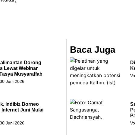
Baca Juga
Kalimantan Dorong
Di
s Lewat Webinar
K
 Tasya Musyaraffah
Vo
 30 Juni 2026
k, Indibiz Borneo
S
Internet Juni Mulai
P
P
 30 Juni 2026
Vo