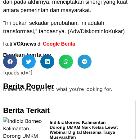
dan pada akhirnya, menciptakan sinergi yang kuat
antara pemerintah dan masyarakat.
“Ini bukan sekadar perubahan, ini adalah
transformasi,” tandasnya. (
Adv/DiskominfoKukar
)
Ikuti
VOXnews
di
Google Berita
Bagikan berita ini:
[quads id=1]
Berita Populer
It seems we can't find what you're looking for.
Berita Terkait
Indibiz Borneo Kalimantan
Dorong UMKM Naik Kelas Lewat
Webinar Digital Bersama Tasya
Musyaraffah