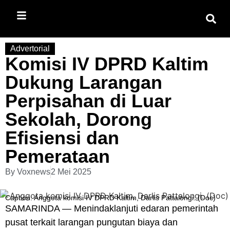
Advertorial
Komisi IV DPRD Kaltim
Dukung Larangan
Perpisahan di Luar
Sekolah, Dorong
Efisiensi dan
Pemerataan
By
Voxnews
2 Mei 2025
Caption: Anggota komisi IV DPRD Kaltim, Darlis Pattalongi. (Doc)
SAMARINDA — Menindaklanjuti edaran pemerintah
pusat terkait larangan pungutan biaya dan