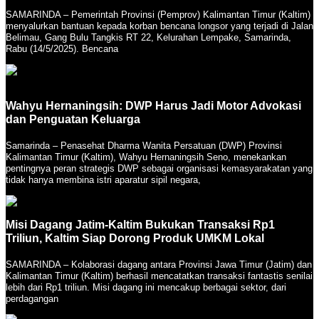
SAMARINDA – Pemerintah Provinsi (Pemprov) Kalimantan Timur (Kaltim)
menyalurkan bantuan kepada korban bencana longsor yang terjadi di Jalan
Belimau, Gang Bulu Tangkis RT 22, Kelurahan Lempake, Samarinda,
Rabu (14/5/2025). Bencana
Wahyu Hernaningsih: DWP Harus Jadi Motor Advokasi
dan Penguatan Keluarga
Samarinda – Penasehat Dharma Wanita Persatuan (DWP) Provinsi
Kalimantan Timur (Kaltim), Wahyu Hernaningsih Seno, menekankan
pentingnya peran strategis DWP sebagai organisasi kemasyarakatan yang
tidak hanya membina istri aparatur sipil negara,
Misi Dagang Jatim-Kaltim Bukukan Transaksi Rp1
Triliun, Kaltim Siap Dorong Produk UMKM Lokal
SAMARINDA – Kolaborasi dagang antara Provinsi Jawa Timur (Jatim) dan
Kalimantan Timur (Kaltim) berhasil mencatatkan transaksi fantastis senilai
lebih dari Rp1 triliun. Misi dagang ini mencakup berbagai sektor, dari
perdagangan