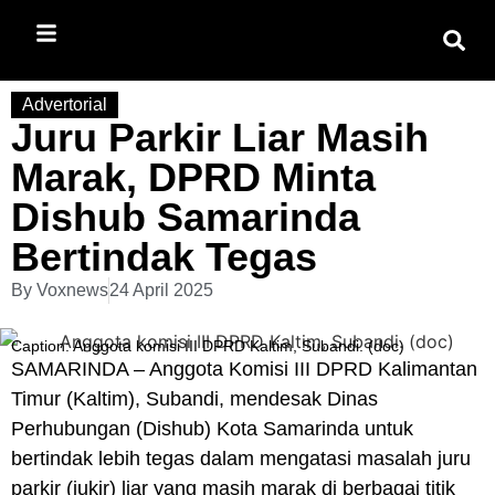
Advertorial
Juru Parkir Liar Masih
Marak, DPRD Minta
Dishub Samarinda
Bertindak Tegas
By
Voxnews
24 April 2025
Caption: Anggota komisi III DPRD Kaltim, Subandi. (doc)
SAMARINDA – Anggota Komisi III DPRD Kalimantan
Timur (Kaltim), Subandi, mendesak Dinas
Perhubungan (Dishub) Kota Samarinda untuk
bertindak lebih tegas dalam mengatasi masalah juru
parkir (jukir) liar yang masih marak di berbagai titik