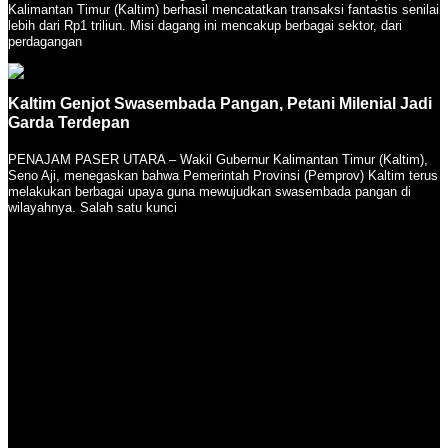
Kalimantan Timur (Kaltim) berhasil mencatatkan transaksi fantastis senilai
lebih dari Rp1 triliun. Misi dagang ini mencakup berbagai sektor, dari
perdagangan
Kaltim Genjot Swasembada Pangan, Petani Milenial Jadi
Garda Terdepan
PENAJAM PASER UTARA – Wakil Gubernur Kalimantan Timur (Kaltim),
Seno Aji, menegaskan bahwa Pemerintah Provinsi (Pemprov) Kaltim terus
melakukan berbagai upaya guna mewujudkan swasembada pangan di
wilayahnya. Salah satu kunci