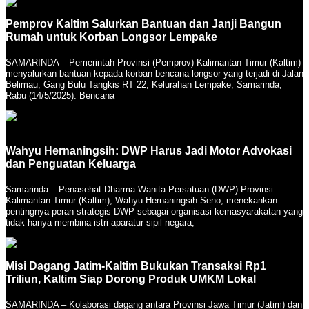
Pemprov Kaltim Salurkan Bantuan dan Janji Bangun
Rumah untuk Korban Longsor Lempake
SAMARINDA – Pemerintah Provinsi (Pemprov) Kalimantan Timur (Kaltim)
menyalurkan bantuan kepada korban bencana longsor yang terjadi di Jalan
Belimau, Gang Bulu Tangkis RT 22, Kelurahan Lempake, Samarinda,
Rabu (14/5/2025). Bencana
Wahyu Hernaningsih: DWP Harus Jadi Motor Advokasi
dan Penguatan Keluarga
Samarinda – Penasehat Dharma Wanita Persatuan (DWP) Provinsi
Kalimantan Timur (Kaltim), Wahyu Hernaningsih Seno, menekankan
pentingnya peran strategis DWP sebagai organisasi kemasyarakatan yang
tidak hanya membina istri aparatur sipil negara,
Misi Dagang Jatim-Kaltim Bukukan Transaksi Rp1
Triliun, Kaltim Siap Dorong Produk UMKM Lokal
SAMARINDA – Kolaborasi dagang antara Provinsi Jawa Timur (Jatim) dan