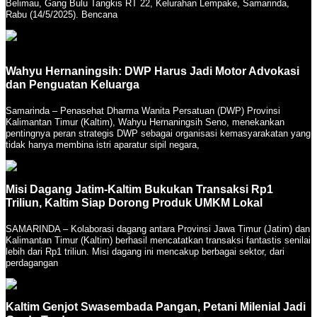
Belimau, Gang Bulu Tangkis RT 22, Kelurahan Lempake, Samarinda,
Rabu (14/5/2025). Bencana
Wahyu Hernaningsih: DWP Harus Jadi Motor Advokasi
dan Penguatan Keluarga
Samarinda – Penasehat Dharma Wanita Persatuan (DWP) Provinsi
Kalimantan Timur (Kaltim), Wahyu Hernaningsih Seno, menekankan
pentingnya peran strategis DWP sebagai organisasi kemasyarakatan yang
tidak hanya membina istri aparatur sipil negara,
Misi Dagang Jatim-Kaltim Bukukan Transaksi Rp1
Triliun, Kaltim Siap Dorong Produk UMKM Lokal
SAMARINDA – Kolaborasi dagang antara Provinsi Jawa Timur (Jatim) dan
Kalimantan Timur (Kaltim) berhasil mencatatkan transaksi fantastis senilai
lebih dari Rp1 triliun. Misi dagang ini mencakup berbagai sektor, dari
perdagangan
Kaltim Genjot Swasembada Pangan, Petani Milenial Jadi