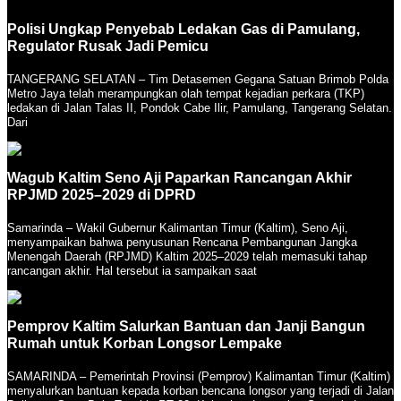
Polisi Ungkap Penyebab Ledakan Gas di Pamulang,
Regulator Rusak Jadi Pemicu
TANGERANG SELATAN – Tim Detasemen Gegana Satuan Brimob Polda
Metro Jaya telah merampungkan olah tempat kejadian perkara (TKP)
ledakan di Jalan Talas II, Pondok Cabe Ilir, Pamulang, Tangerang Selatan.
Dari
Wagub Kaltim Seno Aji Paparkan Rancangan Akhir
RPJMD 2025–2029 di DPRD
Samarinda – Wakil Gubernur Kalimantan Timur (Kaltim), Seno Aji,
menyampaikan bahwa penyusunan Rencana Pembangunan Jangka
Menengah Daerah (RPJMD) Kaltim 2025–2029 telah memasuki tahap
rancangan akhir. Hal tersebut ia sampaikan saat
Pemprov Kaltim Salurkan Bantuan dan Janji Bangun
Rumah untuk Korban Longsor Lempake
SAMARINDA – Pemerintah Provinsi (Pemprov) Kalimantan Timur (Kaltim)
menyalurkan bantuan kepada korban bencana longsor yang terjadi di Jalan