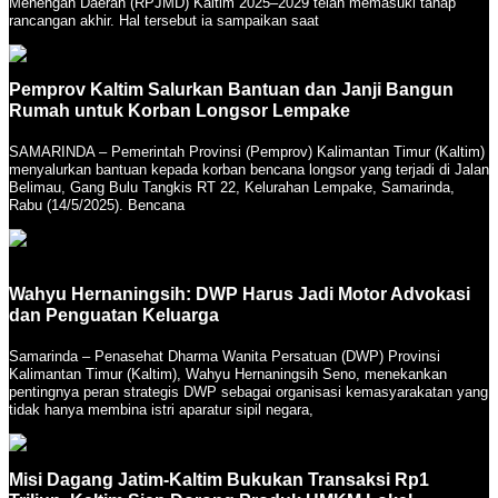
Menengah Daerah (RPJMD) Kaltim 2025–2029 telah memasuki tahap
rancangan akhir. Hal tersebut ia sampaikan saat
Pemprov Kaltim Salurkan Bantuan dan Janji Bangun
Rumah untuk Korban Longsor Lempake
SAMARINDA – Pemerintah Provinsi (Pemprov) Kalimantan Timur (Kaltim)
menyalurkan bantuan kepada korban bencana longsor yang terjadi di Jalan
Belimau, Gang Bulu Tangkis RT 22, Kelurahan Lempake, Samarinda,
Rabu (14/5/2025). Bencana
Wahyu Hernaningsih: DWP Harus Jadi Motor Advokasi
dan Penguatan Keluarga
Samarinda – Penasehat Dharma Wanita Persatuan (DWP) Provinsi
Kalimantan Timur (Kaltim), Wahyu Hernaningsih Seno, menekankan
pentingnya peran strategis DWP sebagai organisasi kemasyarakatan yang
tidak hanya membina istri aparatur sipil negara,
Misi Dagang Jatim-Kaltim Bukukan Transaksi Rp1