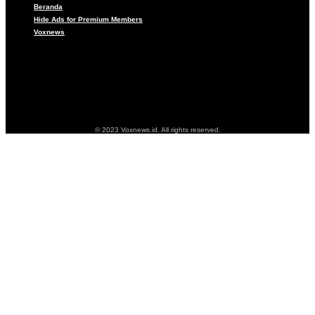
Beranda
Hide Ads for Premium Members
Voxnews
Pedoman Media Siber
About
Beranda
Hide Ads for Premium Members
Voxnews
© 2023 Voxnews.id. All rights reserved.