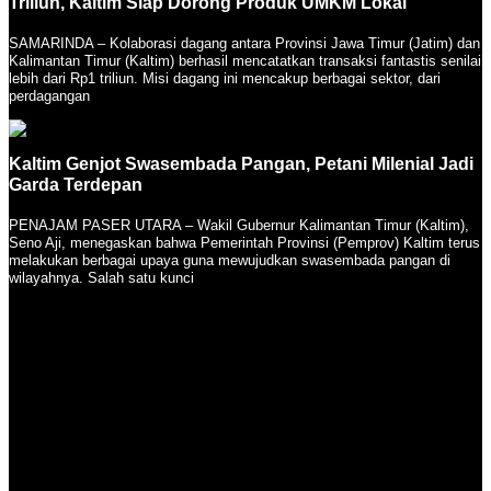
Triliun, Kaltim Siap Dorong Produk UMKM Lokal
SAMARINDA – Kolaborasi dagang antara Provinsi Jawa Timur (Jatim) dan
Kalimantan Timur (Kaltim) berhasil mencatatkan transaksi fantastis senilai
lebih dari Rp1 triliun. Misi dagang ini mencakup berbagai sektor, dari
perdagangan
Kaltim Genjot Swasembada Pangan, Petani Milenial Jadi
Garda Terdepan
PENAJAM PASER UTARA – Wakil Gubernur Kalimantan Timur (Kaltim),
Seno Aji, menegaskan bahwa Pemerintah Provinsi (Pemprov) Kaltim terus
melakukan berbagai upaya guna mewujudkan swasembada pangan di
wilayahnya. Salah satu kunci