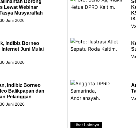
Kalimantan Dorong
S
s Lewat Webinar
Ko
 Tasya Musyaraffah
K
I
 30 Juni 2026
Vo
k, Indibiz Borneo
K
Internet Juni Mulai
S
Vo
 30 Juni 2026
an, Indibiz Borneo
A
Neo Balikpapan dan
T
an Pelanggan
Vo
 30 Juni 2026
Lihat Lainnya