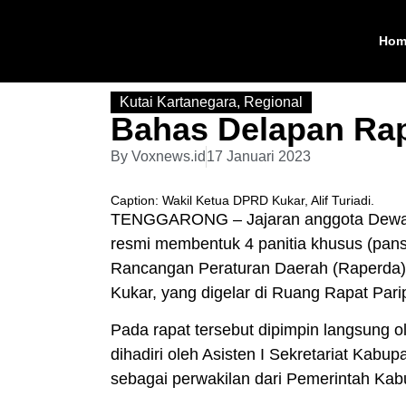
Hom
Kutai Kartanegara
,
Regional
Bahas Delapan Ra
By
Voxnews.id
17 Januari 2023
Caption: Wakil Ketua DPRD Kukar, Alif Turiadi.
TENGGARONG – Jajaran anggota Dewan 
resmi membentuk 4 panitia khusus (pan
Rancangan Peraturan Daerah (Raperda) 
Kukar, yang digelar di Ruang Rapat Par
Pada rapat tersebut dipimpin langsung o
dihadiri oleh Asisten I Sekretariat Kabu
sebagai perwakilan dari Pemerintah Ka