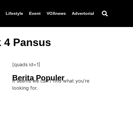
Lifestyle
Event
VOXnews
Advertorial
 4 Pansus
[quads id=1]
Berita Populer
It seems we can't find what you're
looking for.