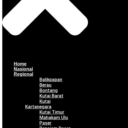
Home
Nasional
Regional
Balikpapan
Berau
Bontang
Kutai Barat
Kutai
Kartanegara
Kutai Timur
Mahakam Ulu
Paser