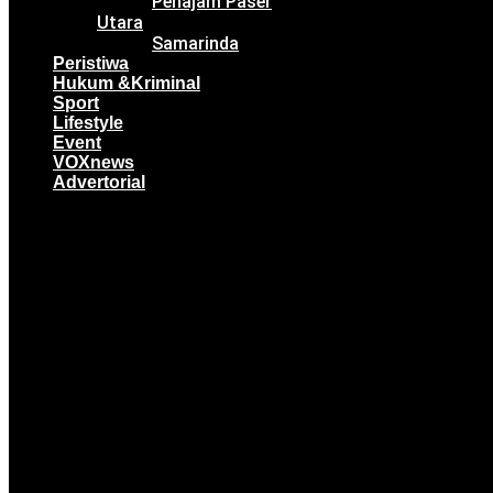
Penajam Paser
Utara
Samarinda
Peristiwa
Hukum &Kriminal
Sport
Lifestyle
Event
VOXnews
Advertorial