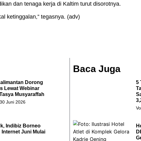
dikan dan tenaga kerja di Kaltim turut disorotnya.
al ketinggalan,” tegasnya. (adv)
Baca Juga
Kalimantan Dorong
5 
s Lewat Webinar
Ta
 Tasya Musyaraffah
S
3,
 30 Juni 2026
Vo
k, Indibiz Borneo
Ho
Internet Juni Mulai
D
G