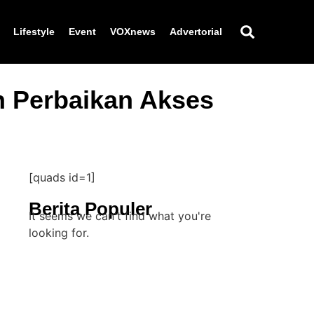
Lifestyle
Event
VOXnews
Advertorial
 Perbaikan Akses
[quads id=1]
Berita Populer
It seems we can't find what you're
looking for.