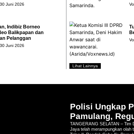
 30 Juni 2026
Vo
an, Indibiz Borneo
Tu
Neo Balikpapan dan
B
an Pelanggan
Vo
 30 Juni 2026
Lihat Lainnya
Polisi Ungkap 
Pamulang, Regu
TANGERANG SELATAN – Tim De
Jaya telah merampungkan olah t