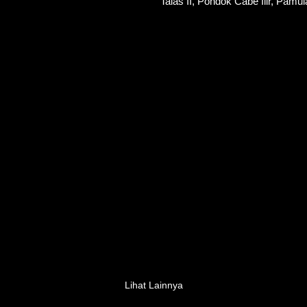
Talas II, Pondok Cabe Ilir, Pamu
Lihat Lainnya