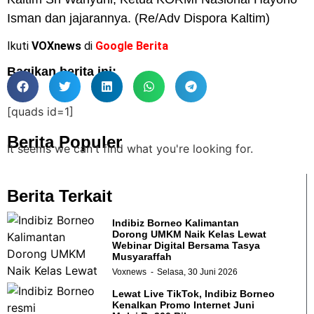
Isman dan jajarannya. (Re/Adv Dispora Kaltim)
Ikuti
VOXnews
di
Google Berita
Bagikan berita ini:
[quads id=1]
Berita Populer
It seems we can't find what you're looking for.
Berita Terkait
Indibiz Borneo Kalimantan
Dorong UMKM Naik Kelas Lewat
Webinar Digital Bersama Tasya
Musyaraffah
Voxnews
Selasa, 30 Juni 2026
Lewat Live TikTok, Indibiz Borneo
Kenalkan Promo Internet Juni