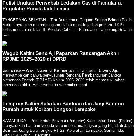
Polisi Ungkap Penyebab Ledakan Gas di Pamulang,
Regulator Rusak Jadi Pemicu
TANGERANG SELATAN – Tim Detasemen Gegana Satuan Brimob Polda
Metro Jaya telah merampungkan olah tempat kejadian perkara (TKP)
ledakan di Jalan Talas II, Pondok Cabe Ilir, Pamulang, Tangerang Selatan.
Dari
Wagub Kaltim Seno Aji Paparkan Rancangan Akhir
RPJMD 2025–2029 di DPRD
Samarinda – Wakil Gubernur Kalimantan Timur (Kaltim), Seno Aji,
menyampaikan bahwa penyusunan Rencana Pembangunan Jangka
Menengah Daerah (RPJMD) Kaltim 2025–2029 telah memasuki tahap
rancangan akhir. Hal tersebut ia sampaikan saat
Pemprov Kaltim Salurkan Bantuan dan Janji Bangun
Rumah untuk Korban Longsor Lempake
SAMARINDA – Pemerintah Provinsi (Pemprov) Kalimantan Timur (Kaltim)
menyalurkan bantuan kepada korban bencana longsor yang terjadi di Jalan
Belimau, Gang Bulu Tangkis RT 22, Kelurahan Lempake, Samarinda,
Rabu (14/5/2025). Bencana