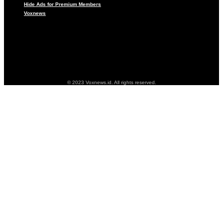
Hide Ads for Premium Members
Voxnews
Pedoman Media Siber
About
Beranda
Hide Ads for Premium Members
Voxnews
© 2023 Voxnews.id. All rights reserved.