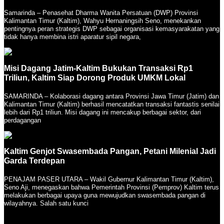
Samarinda – Penasehat Dharma Wanita Persatuan (DWP) Provinsi
Kalimantan Timur (Kaltim), Wahyu Hernaningsih Seno, menekankan
pentingnya peran strategis DWP sebagai organisasi kemasyarakatan yang
tidak hanya membina istri aparatur sipil negara,
Misi Dagang Jatim-Kaltim Bukukan Transaksi Rp1
Triliun, Kaltim Siap Dorong Produk UMKM Lokal
SAMARINDA – Kolaborasi dagang antara Provinsi Jawa Timur (Jatim) dan
Kalimantan Timur (Kaltim) berhasil mencatatkan transaksi fantastis senilai
lebih dari Rp1 triliun. Misi dagang ini mencakup berbagai sektor, dari
perdagangan
Kaltim Genjot Swasembada Pangan, Petani Milenial Jadi
Garda Terdepan
PENAJAM PASER UTARA – Wakil Gubernur Kalimantan Timur (Kaltim),
Seno Aji, menegaskan bahwa Pemerintah Provinsi (Pemprov) Kaltim terus
melakukan berbagai upaya guna mewujudkan swasembada pangan di
wilayahnya. Salah satu kunci