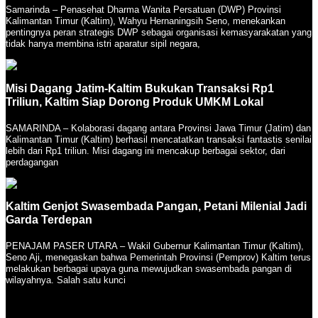
Samarinda – Penasehat Dharma Wanita Persatuan (DWP) Provinsi
Kalimantan Timur (Kaltim), Wahyu Hernaningsih Seno, menekankan
pentingnya peran strategis DWP sebagai organisasi kemasyarakatan yang
tidak hanya membina istri aparatur sipil negara,
Misi Dagang Jatim-Kaltim Bukukan Transaksi Rp1
Triliun, Kaltim Siap Dorong Produk UMKM Lokal
SAMARINDA – Kolaborasi dagang antara Provinsi Jawa Timur (Jatim) dan
Kalimantan Timur (Kaltim) berhasil mencatatkan transaksi fantastis senilai
lebih dari Rp1 triliun. Misi dagang ini mencakup berbagai sektor, dari
perdagangan
Kaltim Genjot Swasembada Pangan, Petani Milenial Jadi
Garda Terdepan
PENAJAM PASER UTARA – Wakil Gubernur Kalimantan Timur (Kaltim),
Seno Aji, menegaskan bahwa Pemerintah Provinsi (Pemprov) Kaltim terus
melakukan berbagai upaya guna mewujudkan swasembada pangan di
wilayahnya. Salah satu kunci