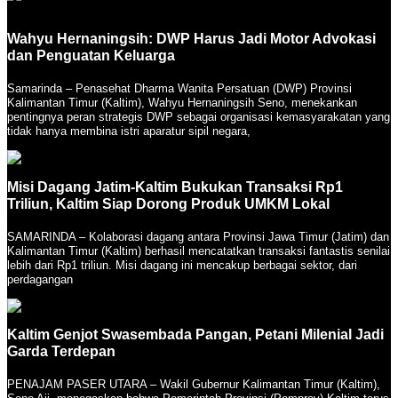
Wahyu Hernaningsih: DWP Harus Jadi Motor Advokasi
dan Penguatan Keluarga
Samarinda – Penasehat Dharma Wanita Persatuan (DWP) Provinsi
Kalimantan Timur (Kaltim), Wahyu Hernaningsih Seno, menekankan
pentingnya peran strategis DWP sebagai organisasi kemasyarakatan yang
tidak hanya membina istri aparatur sipil negara,
Misi Dagang Jatim-Kaltim Bukukan Transaksi Rp1
Triliun, Kaltim Siap Dorong Produk UMKM Lokal
SAMARINDA – Kolaborasi dagang antara Provinsi Jawa Timur (Jatim) dan
Kalimantan Timur (Kaltim) berhasil mencatatkan transaksi fantastis senilai
lebih dari Rp1 triliun. Misi dagang ini mencakup berbagai sektor, dari
perdagangan
Kaltim Genjot Swasembada Pangan, Petani Milenial Jadi
Garda Terdepan
PENAJAM PASER UTARA – Wakil Gubernur Kalimantan Timur (Kaltim),