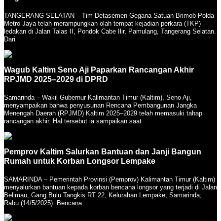
TANGERANG SELATAN – Tim Detasemen Gegana Satuan Brimob Polda
Metro Jaya telah merampungkan olah tempat kejadian perkara (TKP)
ledakan di Jalan Talas II, Pondok Cabe Ilir, Pamulang, Tangerang Selatan.
Dari
Wagub Kaltim Seno Aji Paparkan Rancangan Akhir
RPJMD 2025–2029 di DPRD
Samarinda – Wakil Gubernur Kalimantan Timur (Kaltim), Seno Aji,
menyampaikan bahwa penyusunan Rencana Pembangunan Jangka
Menengah Daerah (RPJMD) Kaltim 2025–2029 telah memasuki tahap
rancangan akhir. Hal tersebut ia sampaikan saat
Pemprov Kaltim Salurkan Bantuan dan Janji Bangun
Rumah untuk Korban Longsor Lempake
SAMARINDA – Pemerintah Provinsi (Pemprov) Kalimantan Timur (Kaltim)
menyalurkan bantuan kepada korban bencana longsor yang terjadi di Jalan
Belimau, Gang Bulu Tangkis RT 22, Kelurahan Lempake, Samarinda,
Rabu (14/5/2025). Bencana