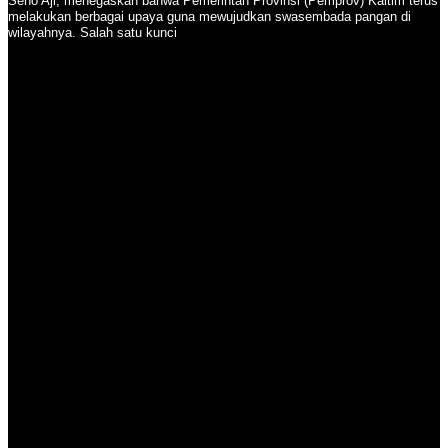
Seno Aji, menegaskan bahwa Pemerintah Provinsi (Pemprov) Kaltim terus
melakukan berbagai upaya guna mewujudkan swasembada pangan di
wilayahnya. Salah satu kunci