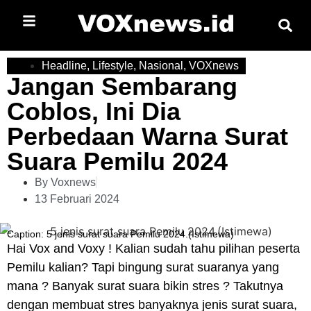
Headline
,
Lifestyle
,
Nasional
,
VOXnews
Jangan Sembarang
Coblos, Ini Dia
Perbedaan Warna Surat
Suara Pemilu 2024
By
Voxnews
13 Februari 2024
Caption: 5 jenis surat suara Pemilu 2024.(Istimewa)
Hai
Vox
and
Voxy
! Kalian sudah tahu pilihan peserta
Pemilu kalian? Tapi bingung
surat suaranya
yang
mana ? Banyak
surat suara
bikin stres ? Takutnya
dengan membuat stres banyaknya jenis
surat suara
,