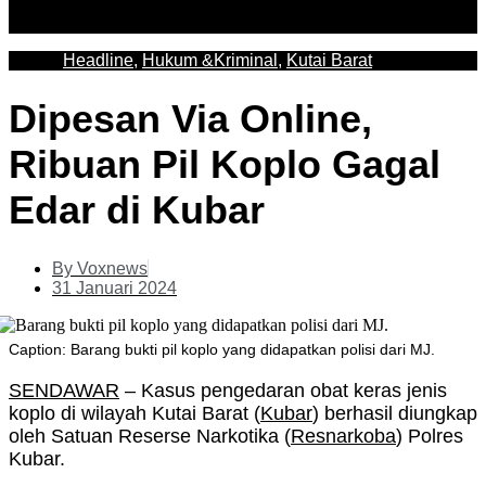
Headline
,
Hukum &Kriminal
,
Kutai Barat
Dipesan Via Online,
Ribuan Pil Koplo Gagal
Edar di Kubar
By
Voxnews
31 Januari 2024
Caption: Barang bukti pil koplo yang didapatkan polisi dari MJ.
SENDAWAR
– Kasus pengedaran obat keras jenis
koplo di wilayah Kutai Barat (
Kubar
) berhasil diungkap
oleh Satuan Reserse Narkotika (
Resnarkoba
) Polres
Kubar.