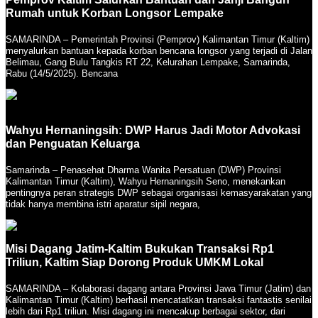
Rumah untuk Korban Longsor Lempake
SAMARINDA – Pemerintah Provinsi (Pemprov) Kalimantan Timur (Kaltim)
menyalurkan bantuan kepada korban bencana longsor yang terjadi di Jalan
Belimau, Gang Bulu Tangkis RT 22, Kelurahan Lempake, Samarinda,
Rabu (14/5/2025). Bencana
Wahyu Hernaningsih: DWP Harus Jadi Motor Advokasi
dan Penguatan Keluarga
Samarinda – Penasehat Dharma Wanita Persatuan (DWP) Provinsi
Kalimantan Timur (Kaltim), Wahyu Hernaningsih Seno, menekankan
pentingnya peran strategis DWP sebagai organisasi kemasyarakatan yang
tidak hanya membina istri aparatur sipil negara,
Misi Dagang Jatim-Kaltim Bukukan Transaksi Rp1
Triliun, Kaltim Siap Dorong Produk UMKM Lokal
SAMARINDA – Kolaborasi dagang antara Provinsi Jawa Timur (Jatim) dan
Kalimantan Timur (Kaltim) berhasil mencatatkan transaksi fantastis senilai
lebih dari Rp1 triliun. Misi dagang ini mencakup berbagai sektor, dari