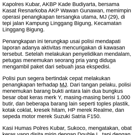
Kapolres Kubar, AKBP Kade Budiyarta, bersama
Kasat Resnarkoba AKP Wawan Gunawan, memimpin
operasi penangkapan tersangka utama, MJ (29), di
tepi jalan Kampung Linggang Bigung, Kecamatan
Linggang Bigung.
Penangkapan ini terungkap usai polisi mendapati
laporan adanya aktivitas mencurigakan di kawasan
tersebut. Setelah melakukan penyelidikan mendalam,
petugas menemukan seorang pria yang diduga
mengambil paket dari sebuah jasa ekspedisi.
Polisi pun segera bertindak cepat melakukan
penangkapan terhadap
MJ
. Dari tangan pelaku, polisi
menemukan barang bukti antara lain dua bungkus
besar obat keras merk Y, masing-masing berisi 1.000
butir, dan beberapa barang lain seperti toples plastik,
kotak coklat, kresek hitam, HP merek Realme, dan
sepeda motor merek Suzuki Satria F150.
Kasi Humas Polres Kubar, Sukoco, mengatakan, obat
keras yang disita mirip dengan Double L, tapi dengan