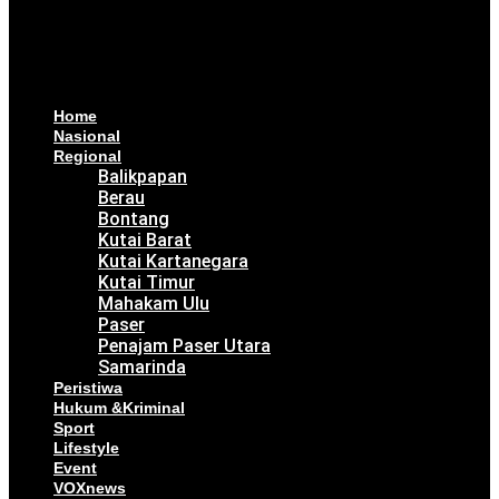
Home
Nasional
Regional
Balikpapan
Berau
Bontang
Kutai Barat
Kutai Kartanegara
Kutai Timur
Mahakam Ulu
Paser
Penajam Paser Utara
Samarinda
Peristiwa
Hukum &Kriminal
Sport
Lifestyle
Event
VOXnews