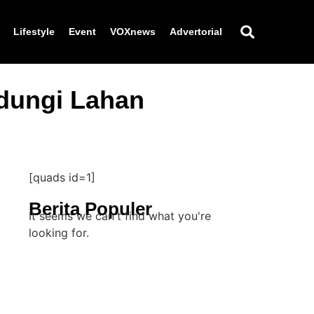
Lifestyle
Event
VOXnews
Advertorial
dungi Lahan
[quads id=1]
Berita Populer
It seems we can't find what you're
looking for.