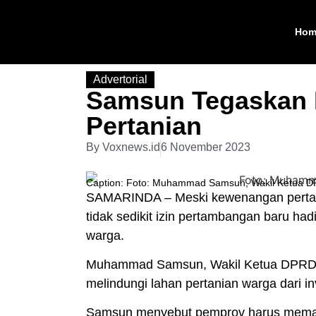
Hom
Advertorial
Samsun Tegaskan 
Pertanian
By
Voxnews.id
6 November 2023
Caption: Foto: Muhammad Samsun, Wakil Ketua D
SAMARINDA – Meski kewenangan pertamb
tidak sedikit izin pertambangan baru ha
warga.
Muhammad Samsun, Wakil Ketua DPRD K
melindungi lahan pertanian warga dari i
Samsun menyebut pemprov harus memastik