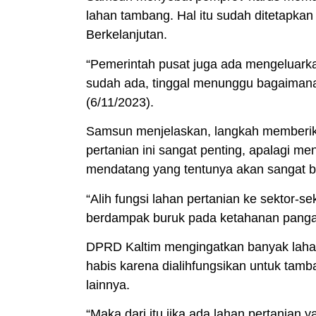
lahan tambang. Hal itu sudah ditetapka
Berkelanjutan.
“Pemerintah pusat juga ada mengeluarka
sudah ada, tinggal menunggu bagaimana
(6/11/2023).
Samsun menjelaskan, langkah memberika
pertanian ini sangat penting, apalagi me
mendatang yang tentunya akan sangat 
“Alih fungsi lahan pertanian ke sektor-s
berdampak buruk pada ketahanan pangan
DPRD Kaltim mengingatkan banyak lahan-l
habis karena dialihfungsikan untuk tam
lainnya.
“Maka dari itu jika ada lahan pertanian