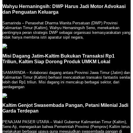
Wahyu Hernaningsih: DWP Harus Jadi Motor Advokasi
dan Penguatan Keluarga
Samarinda – Penasehat Dharma Wanita Persatuan (DWP) Provinsi
Kalimantan Timur (Kaltim), Wahyu Hernaningsih Seno, menekankan
pentingnya peran strategis DWP sebagai organisasi kemasyarakatan yang
tidak hanya membina istri aparatur sipil negara,
Misi Dagang Jatim-Kaltim Bukukan Transaksi Rp1
Triliun, Kaltim Siap Dorong Produk UMKM Lokal
SAMARINDA – Kolaborasi dagang antara Provinsi Jawa Timur (Jatim) dan
Kalimantan Timur (Kaltim) berhasil mencatatkan transaksi fantastis senilai
lebih dari Rp1 triliun. Misi dagang ini mencakup berbagai sektor, dari
perdagangan
Kaltim Genjot Swasembada Pangan, Petani Milenial Jadi
Garda Terdepan
PENAJAM PASER UTARA – Wakil Gubernur Kalimantan Timur (Kaltim),
Seno Aji, menegaskan bahwa Pemerintah Provinsi (Pemprov) Kaltim terus
melakukan berbagai upaya guna mewujudkan swasembada pangan di