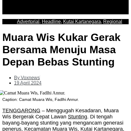
Advertorial
,
Headline
,
Kutai Kartanegara
,
Regional
Muara Wis Kukar Gerak
Bersama Menuju Masa
Depan Bebas Stunting
By
Voxnews
19 April 2024
Caption: Camat Muara Wis, Fadlhi Annur.
TENGGARONG
– Menggugah Kesadaran, Muara
Wis Bergerak Cepat Lawan
Stunting
. Di tengah
bayang-bayang stunting yang mengancam generasi
penerus, Kecamatan Muara Wis, Kutai Kartanegara,