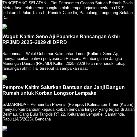
TANGERANG SELATAN – Tim Detasemen Gegana Satuan Brimob Polda
Metro Jaya telah merampungkan olah tempat kejadian perkara (TKP)
ledakan di Jalan Talas II, Pondok Cabe Ilir, Pamulang, Tangerang Selatan.
Dari
Wagub Kaltim Seno Aji Paparkan Rancangan Akhir
RPJMD 2025–2029 di DPRD
Samarinda – Wakil Gubernur Kalimantan Timur (Kaltim), Seno Aji,
menyampaikan bahwa penyusunan Rencana Pembangunan Jangka
Menengah Daerah (RPJMD) Kaltim 2025–2029 telah memasuki tahap
rancangan akhir. Hal tersebut ia sampaikan saat
Pemprov Kaltim Salurkan Bantuan dan Janji Bangun
Rumah untuk Korban Longsor Lempake
SAMARINDA – Pemerintah Provinsi (Pemprov) Kalimantan Timur (Kaltim)
menyalurkan bantuan kepada korban bencana longsor yang terjadi di Jalan
Belimau, Gang Bulu Tangkis RT 22, Kelurahan Lempake, Samarinda,
Rabu (14/5/2025). Bencana