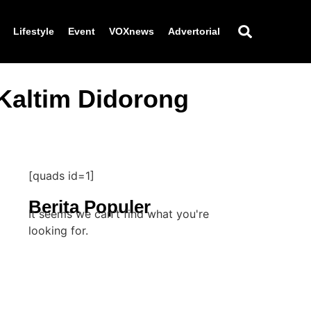
Lifestyle
Event
VOXnews
Advertorial
Kaltim Didorong
[quads id=1]
Berita Populer
It seems we can't find what you're
looking for.