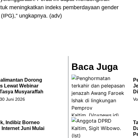
untuk meningkatkan indeks pemberdayaan gender
IPG),” ungkapnya. (adv)
Baca Juga
Kalimantan Dorong
P
s Lewat Webinar
J
 Tasya Musyaraffah
Di
 30 Juni 2026
Vo
k, Indibiz Borneo
Ta
Internet Juni Mulai
Da
P