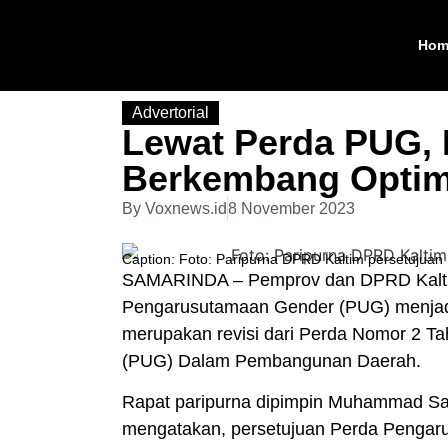
Hom
Advertorial
Lewat Perda PUG, 
Berkembang Optim
By
Voxnews.id
8 November 2023
Caption: Foto: Paripurna DPRD Kaltim persetuju
SAMARINDA – Pemprov dan DPRD Kalti
Pengarusutamaan Gender (PUG) menjadi 
merupakan revisi dari Perda Nomor 2 
(PUG) Dalam Pembangunan Daerah.
Rapat paripurna dipimpin Muhammad S
mengatakan, persetujuan Perda Peng