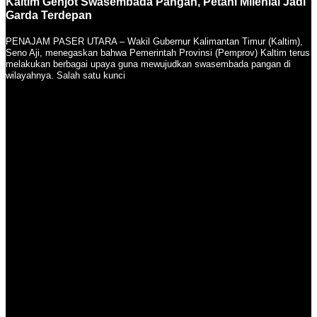
Kaltim Genjot Swasembada Pangan, Petani Milenial Jadi
Garda Terdepan
PENAJAM PASER UTARA – Wakil Gubernur Kalimantan Timur (Kaltim),
Seno Aji, menegaskan bahwa Pemerintah Provinsi (Pemprov) Kaltim terus
melakukan berbagai upaya guna mewujudkan swasembada pangan di
wilayahnya. Salah satu kunci