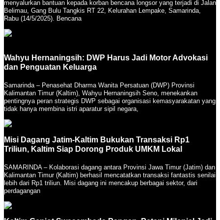
menyalurkan bantuan kepada korban bencana longsor yang terjadi di Jalan
Belimau, Gang Bulu Tangkis RT 22, Kelurahan Lempake, Samarinda,
Rabu (14/5/2025). Bencana
Wahyu Hernaningsih: DWP Harus Jadi Motor Advokasi
dan Penguatan Keluarga
Samarinda – Penasehat Dharma Wanita Persatuan (DWP) Provinsi
Kalimantan Timur (Kaltim), Wahyu Hernaningsih Seno, menekankan
pentingnya peran strategis DWP sebagai organisasi kemasyarakatan yang
tidak hanya membina istri aparatur sipil negara,
Misi Dagang Jatim-Kaltim Bukukan Transaksi Rp1
Triliun, Kaltim Siap Dorong Produk UMKM Lokal
SAMARINDA – Kolaborasi dagang antara Provinsi Jawa Timur (Jatim) dan
Kalimantan Timur (Kaltim) berhasil mencatatkan transaksi fantastis senilai
lebih dari Rp1 triliun. Misi dagang ini mencakup berbagai sektor, dari
perdagangan