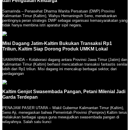
dan Penguatan Keluarga
Samarinda – Penasehat Dharma Wanita Persatuan (DWP) Provinsi
Kalimantan Timur (Kaltim), Wahyu Hernaningsih Seno, menekankan
pentingnya peran strategis DWP sebagai organisasi kemasyarakatan yang
tidak hanya membina istri aparatur sipil negara,
Misi Dagang Jatim-Kaltim Bukukan Transaksi Rp1
Triliun, Kaltim Siap Dorong Produk UMKM Lokal
SAMARINDA – Kolaborasi dagang antara Provinsi Jawa Timur (Jatim) dan
Kalimantan Timur (Kaltim) berhasil mencatatkan transaksi fantastis senilai
lebih dari Rp1 triliun. Misi dagang ini mencakup berbagai sektor, dari
perdagangan
Kaltim Genjot Swasembada Pangan, Petani Milenial Jadi
Garda Terdepan
PENAJAM PASER UTARA – Wakil Gubernur Kalimantan Timur (Kaltim),
Seno Aji, menegaskan bahwa Pemerintah Provinsi (Pemprov) Kaltim terus
melakukan berbagai upaya guna mewujudkan swasembada pangan di
wilayahnya. Salah satu kunci