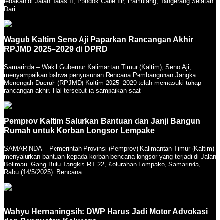
ledakan di Jalan Talas II, Pondok Cabe Ilir, Pamulang, Tangerang Selatan.
Dari
Wagub Kaltim Seno Aji Paparkan Rancangan Akhir
RPJMD 2025–2029 di DPRD
Samarinda – Wakil Gubernur Kalimantan Timur (Kaltim), Seno Aji,
menyampaikan bahwa penyusunan Rencana Pembangunan Jangka
Menengah Daerah (RPJMD) Kaltim 2025–2029 telah memasuki tahap
rancangan akhir. Hal tersebut ia sampaikan saat
Pemprov Kaltim Salurkan Bantuan dan Janji Bangun
Rumah untuk Korban Longsor Lempake
SAMARINDA – Pemerintah Provinsi (Pemprov) Kalimantan Timur (Kaltim)
menyalurkan bantuan kepada korban bencana longsor yang terjadi di Jalan
Belimau, Gang Bulu Tangkis RT 22, Kelurahan Lempake, Samarinda,
Rabu (14/5/2025). Bencana
Wahyu Hernaningsih: DWP Harus Jadi Motor Advokasi