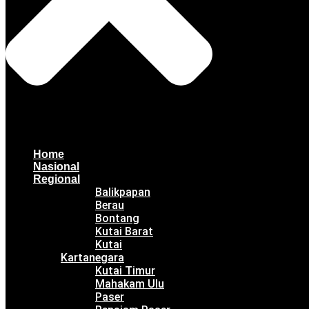
Home
Nasional
Regional
Balikpapan
Berau
Bontang
Kutai Barat
Kutai
Kartanegara
Kutai Timur
Mahakam Ulu
Paser