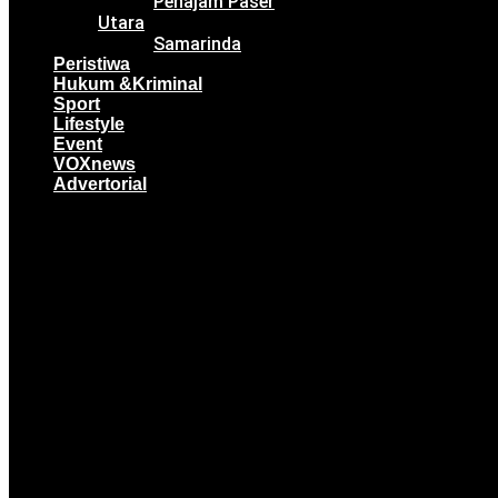
Penajam Paser
Utara
Samarinda
Peristiwa
Hukum &Kriminal
Sport
Lifestyle
Event
VOXnews
Advertorial